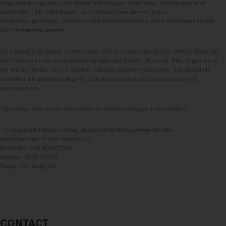
Originalfahrzeuge kann von diesen Abbildungen abweichen. Änderungen sind
vorbehalten. Die Abbildungen und Texte können ebenso Typen,
Betreuungsleistungen, Services und Produkte enthalten, die in einzelnen Ländern
nicht angeboten werden.
Als international tätiges Unternehmen zählen Chancengleichheit, Vielfalt, Offenheit
und Respekt zu den Grundüberzeugungen der Daimler Truck AG. Dies zeigen wir in
der Art und Weise, wie wir denken, handeln und kommunizieren. Grundsätzlich
schließen alle gewählten Begriffe selbstverständlich alle Geschlechter und
Identitäten ein.
1
Mercedes‑Benz Trucks Service24h ist derzeit verfügbar in 34 Ländern.
2
In folgenden Ländern gelten abweichende Rufnummern für den
Mercedes‑Benz Trucks Service24h:
Rumänien: +40 800672393
Serbien: 0800 191053
Türkei: +90 4446284
CONTACT