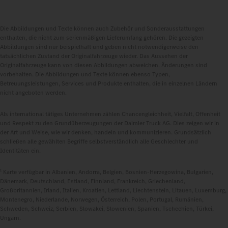
Die Abbildungen und Texte können auch Zubehör und Sonderausstattungen
enthalten, die nicht zum serienmäßigen Lieferumfang gehören. Die gezeigten
Abbildungen sind nur beispielhaft und geben nicht notwendigerweise den
tatsächlichen Zustand der Originalfahrzeuge wieder. Das Aussehen der
Originalfahrzeuge kann von diesen Abbildungen abweichen. Änderungen sind
vorbehalten. Die Abbildungen und Texte können ebenso Typen,
Betreuungsleistungen, Services und Produkte enthalten, die in einzelnen Ländern
nicht angeboten werden.
Als international tätiges Unternehmen zählen Chancengleichheit, Vielfalt, Offenheit
und Respekt zu den Grundüberzeugungen der Daimler Truck AG. Dies zeigen wir in
der Art und Weise, wie wir denken, handeln und kommunizieren. Grundsätzlich
schließen alle gewählten Begriffe selbstverständlich alle Geschlechter und
Identitäten ein.
1
Karte verfügbar in Albanien, Andorra, Belgien, Bosnien-Herzegowina, Bulgarien,
Dänemark, Deutschland, Estland, Finnland, Frankreich, Griechenland,
Großbritannien, Irland, Italien, Kroatien, Lettland, Liechtenstein, Litauen, Luxemburg,
Montenegro, Niederlande, Norwegen, Österreich, Polen, Portugal, Rumänien,
Schweden, Schweiz, Serbien, Slowakei, Slowenien, Spanien, Tschechien, Türkei,
Ungarn.