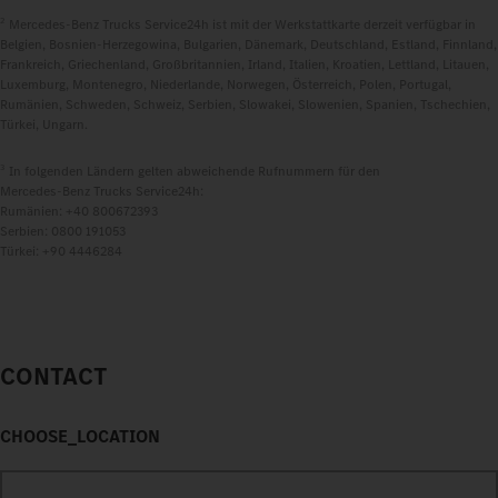
2
Mercedes‑Benz Trucks Service24h ist mit der Werkstattkarte derzeit verfügbar in
Belgien, Bosnien-Herzegowina, Bulgarien, Dänemark, Deutschland, Estland, Finnland,
Frankreich, Griechenland, Großbritannien, Irland, Italien, Kroatien, Lettland, Litauen,
Luxemburg, Montenegro, Niederlande, Norwegen, Österreich, Polen, Portugal,
Rumänien, Schweden, Schweiz, Serbien, Slowakei, Slowenien, Spanien, Tschechien,
Türkei, Ungarn.
3
In folgenden Ländern gelten abweichende Rufnummern für den
Mercedes‑Benz Trucks Service24h:
Rumänien: +40 800672393
Serbien: 0800 191053
Türkei: +90 4446284
CONTACT
CHOOSE_LOCATION