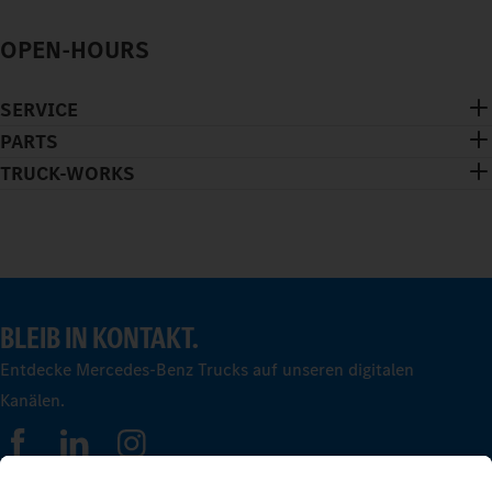
OPEN-HOURS
SERVICE
PARTS
TRUCK-WORKS
BLEIB IN KONTAKT.
Entdecke Mercedes-Benz Trucks auf unseren digitalen
Kanälen.